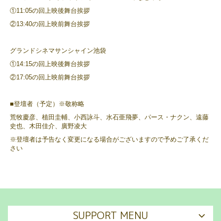
①11:05の回上映後舞台挨拶
②13:40の回上映前舞台挨拶
グランドシネマサンシャイン池袋
①14:15の回上映後舞台挨拶
②17:05の回上映前舞台挨拶
■登壇者（予定）※敬称略
荒牧慶彦、植田圭輔、小西詠斗、水石亜飛夢、パース・ナクン、遠藤
史也、木田佳介、廣野凌大
※登壇者は予告なく変更になる場合がございますので予めご了承くだ
さい
SUPPORT MENU