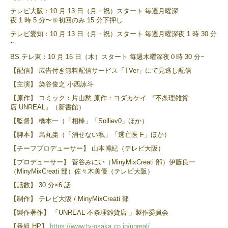
テレビ大阪：10 月 13 日（月・祝）スタート 毎週月曜深
夜 1 時 5 分〜※初回のみ 15 分下押し
テレビ愛知：10 月 13 日（月・祝）スタート 毎週月曜深夜 1 時 30 分
~
BS テレ東：10 月 16 日（木）スタート 毎週木曜深夜０時 30 分~
【配信】 広告付き無料配信サービス「TVer」にて見逃し配信
【主演】 染谷俊之 小西詠斗
【原作】 コミック：片山愁 原作：ヨダカケイ 『不条理雑貨
店 UNREAL』（新書館）
【監督】 橋本一（「相棒」「Solliev0」ほか）
【脚本】 烏丸棗（「消せない私」「逃亡医 F」ほか）
【チーフプロデューサー】 山本博紀（テレビ大阪）
【プロデューサー】 菅谷みにい（MinyMixCreati 部）伊藤良一
（MinyMixCreati 部）佐々木美優（テレビ大阪）
【話数】 30 分×6 話
【制作】 テレビ大阪 / MinyMixCreati 部
【製作著作】 「UNREAL-不条理雑貨店-」製作委員会
【番組 HP】
https://www.tv-osaka.co.jp/unreal/