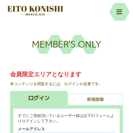
MEMBER'S ONLY
会員限定エリアとなります
本コンテンツを閲覧するには、ログインが必要です。
ログイン
新規登録
すでにご登録頂いているユーザー様は以下のフォームよ
りログインして下さい。
メールアドレス