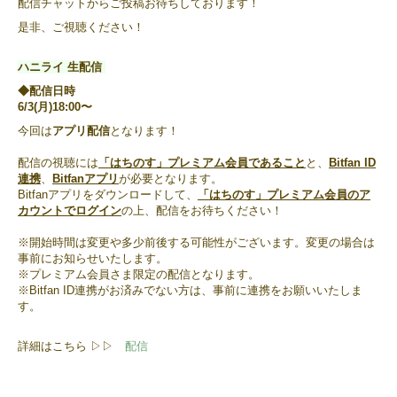
配信チャットからご投稿お待ちしております！
是非、ご視聴ください！
ハニライ 生配信
◆配信日時
6/3(月)18:00〜
今回は
アプリ配信
となります！
配信の視聴には
「はちのす」プレミアム会員であること
と、
Bitfan ID
連携
、
Bitfanアプリ
が必要となります。
Bitfanアプリをダウンロードして、
「はちのす」プレミアム会員のア
カウントでログイン
の上、配信をお待ちください！
※開始時間は変更や多少前後する可能性がございます。変更の場合は
事前にお知らせいたします。
※プレミアム会員さま限定の配信となります。
※Bitfan ID連携がお済みでない方は、事前に連携をお願いいたしま
す。
詳細はこちら ▷▷
配信