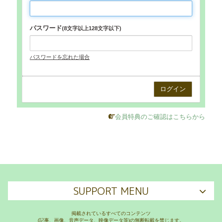
パスワード
(8文字以上128文字以下)
パスワードを忘れた場合
会員特典のご確認はこちらから
SUPPORT MENU
掲載されているすべてのコンテンツ
(記事、画像、音声データ、映像データ等)の無断転載を禁じます。