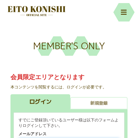
MEMBER'S ONLY
会員限定エリアとなります
本コンテンツを閲覧するには、ログインが必要です。
ログイン
新規登録
すでにご登録頂いているユーザー様は以下のフォームよ
りログインして下さい。
メールアドレス