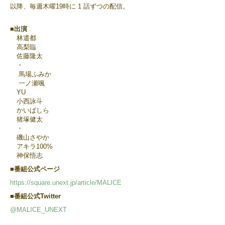
以降、毎週木曜19時に 1 話ずつの配信。
■出演
林遣都
高梨臨
佐藤隆太
・
馬場ふみか
一ノ瀬颯
YU
小西詠斗
かいばしら
猪塚健太
・
磯山さやか
アキラ100%
神保悟志
■番組公式ページ
https://square.unext.jp/article/MALICE
■番組公式Twitter
@MALICE_UNEXT