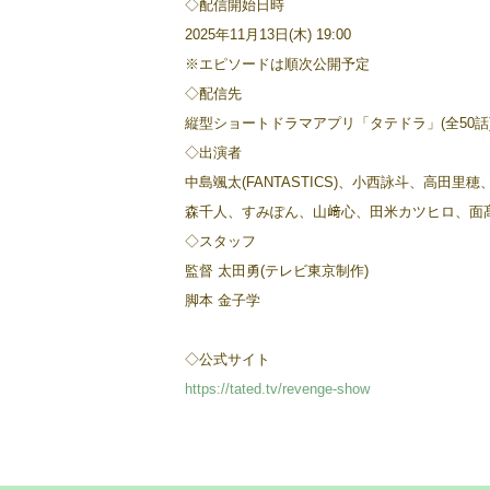
◇配信開始日時
2025年11月13日(木) 19:00
※エピソードは順次公開予定
◇配信先
縦型ショートドラマアプリ「タテドラ」(全50話
◇出演者
中島颯太(FANTASTICS)、小西詠斗、高田
森千人、すみぽん、山﨑心、田米カツヒロ、面髙
◇スタッフ
監督 太田勇(テレビ東京制作)
脚本 金子学
◇公式サイト
https://tated.tv/revenge-show