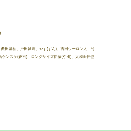
)
里穂、飯田基祐、戸田昌宏、やす(ずん)、吉田ウーロン太、竹
ケンスケ(香呑)、ロングサイズ伊藤(や団)、大和田伸也