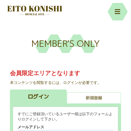
MEMBER'S ONLY
会員限定エリアとなります
本コンテンツを閲覧するには、ログインが必要です。
ログイン
新規登録
すでにご登録頂いているユーザー様は以下のフォームよ
りログインして下さい。
メールアドレス